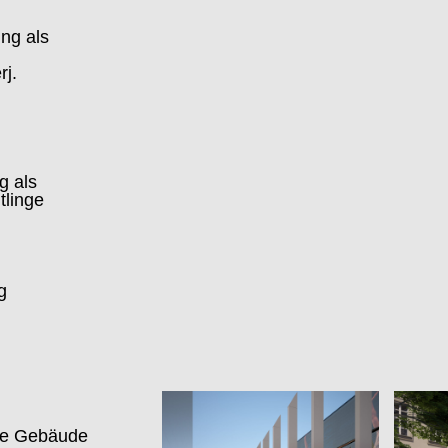
ng als
rj.
g als
tlinge
g
die Gebäude