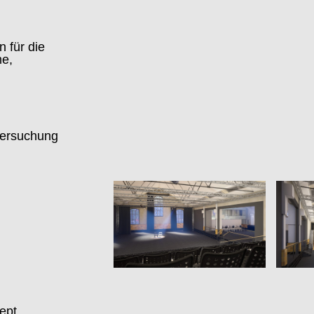
 für die
me,
tersuchung
ept