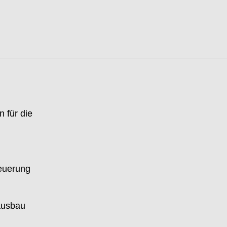
 für die
euerung
rausbau