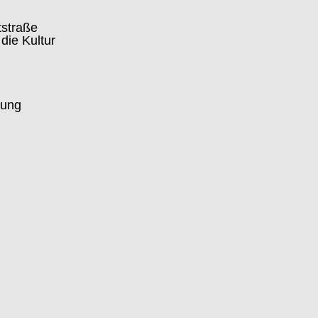
tstraße
die Kultur
rung