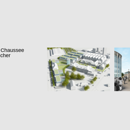
r Chaussee
icher